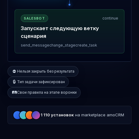
continue
SALESBOT
Запускает следующую ветку
сценария
send_message
change_stage
create_task
⛔
Нельзя закрыть без результата
🔒
Тип задачи зафиксирован
🛤️
Свои правила на этапе воронки
1 110 установок
на marketplace amoCRM